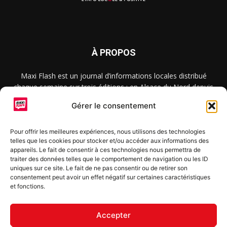
À PROPOS
Maxi Flash est un journal d’informations locales distribué
chaque semaine sur trois éditions : en Alsace du Nord depuis
2015, dans les secteurs d’Obernai-Molsheim-Erstein depuis
Gérer le consentement
2022, et à Colmar, Vignoble et Plaine depuis 2023.
Pour offrir les meilleures expériences, nous utilisons des technologies
telles que les cookies pour stocker et/ou accéder aux informations des
SUIVEZ-NOUS
appareils. Le fait de consentir à ces technologies nous permettra de
traiter des données telles que le comportement de navigation ou les ID
uniques sur ce site. Le fait de ne pas consentir ou de retirer son
consentement peut avoir un effet négatif sur certaines caractéristiques
et fonctions.
S'inscrire à la newsletter
Accepter