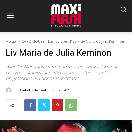
Accueil
CHRONIQUES
Les lectures d'Isa
Liv Maria de Julia Kerninon
Liv Maria de Julia Kerninon
Avec Liv Maria, Julia Kerninon incarne sa voix dans une
héroïne éblouissante grâce à une écriture simple et
énigmatique. Éditions L’Iconoclaste.
Par
Isabelle Arnould
26 juin 2023