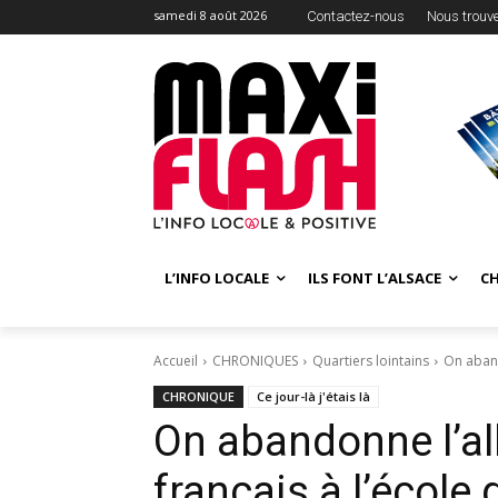
samedi 8 août 2026
Contactez-nous
Nous trouv
L’INFO LOCALE
ILS FONT L’ALSACE
C
Accueil
CHRONIQUES
Quartiers lointains
On aband
CHRONIQUE
Ce jour-là j'étais là
On abandonne l’al
français à l’école 