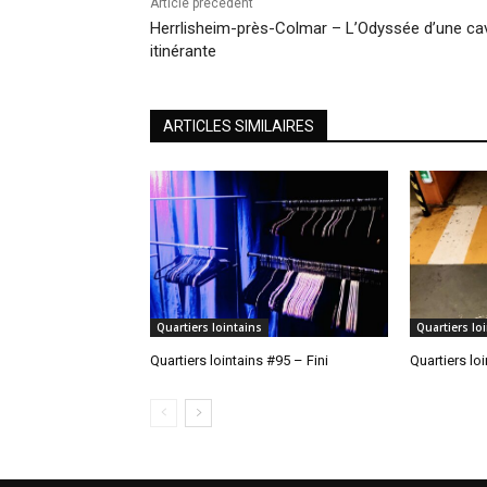
Article précédent
Herrlisheim-près-Colmar – L’Odyssée d’une ca
itinérante
ARTICLES SIMILAIRES
Quartiers lointains
Quartiers lo
Quartiers lointains #95 – Fini
Quartiers lo