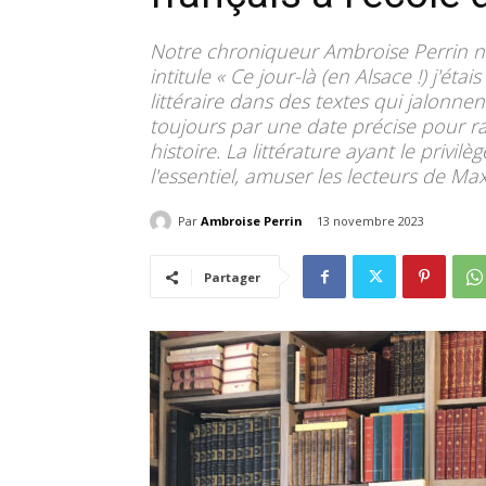
Notre chroniqueur Ambroise Perrin no
intitule « Ce jour-là (en Alsace !) j'ét
littéraire dans des textes qui jalonne
toujours par une date précise pour ra
histoire. La littérature ayant le privilèg
l'essentiel, amuser les lecteurs de Max
Par
Ambroise Perrin
13 novembre 2023
Partager