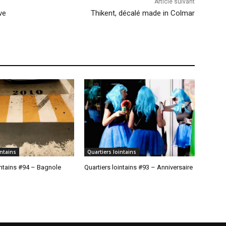
Article suivant
ve
Thikent, décalé made in Colmar
intains
Quartiers lointains
intains #94 – Bagnole
Quartiers lointains #93 – Anniversaire