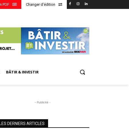
en PDF
Changer d'édition
X
BÂTIR & INVESTIR
- Publicité -
LES DERNIERS ARTICLES