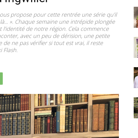
us propose pour cette rentrée une série qu'il
ais là... ». Chaque semaine une intrépide plongée
nt l'identité de notre région. Cela commence
conter, avec un peu de dérision, une petite
e de ne pas vérifier si tout est vrai, il reste
i Flash.