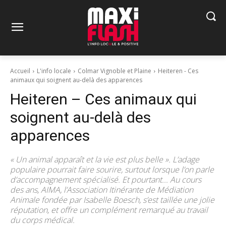
Accueil
L'info locale
Colmar Vignoble et Plaine
Heiteren - Ces
animaux qui soignent au-delà des apparences
Heiteren – Ces animaux qui
soignent au-delà des
apparences
« Un animal apparaît et la vie est plus belle ». L’adage
populaire pourrait faire sourire, surtout lorsque l’on parle
d’accompagnement spécialisé. Et pourtant... Au cours
des ans, AIMA, l’Association Itinérante de Médiation
Animale fondée par Isabelle Boesch, s’est taillée une jolie
réputation, et offre un complément remarqué au travail
du corps médical.