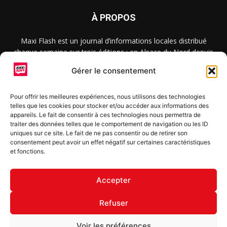
À PROPOS
Maxi Flash est un journal d’informations locales distribué
chaque semaine sur trois éditions : en Alsace du Nord depuis
2015, dans les secteurs d’Obernai-Molsheim-Erstein depuis
Gérer le consentement
2022, et à Colmar, Vignoble et Plaine depuis 2023.
Pour offrir les meilleures expériences, nous utilisons des technologies
telles que les cookies pour stocker et/ou accéder aux informations des
SUIVEZ-NOUS
appareils. Le fait de consentir à ces technologies nous permettra de
traiter des données telles que le comportement de navigation ou les ID
uniques sur ce site. Le fait de ne pas consentir ou de retirer son
consentement peut avoir un effet négatif sur certaines caractéristiques
et fonctions.
S'inscrire à la newsletter
Accepter
Refuser
© Copyright © 2022 Maxi Flash
Voir les préférences