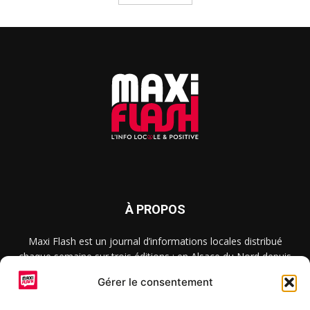
À PROPOS
Maxi Flash est un journal d’informations locales distribué
chaque semaine sur trois éditions : en Alsace du Nord depuis
2015, dans les secteurs d’Obernai-Molsheim-Erstein depuis
Gérer le consentement
2022, et à Colmar, Vignoble et Plaine depuis 2023.