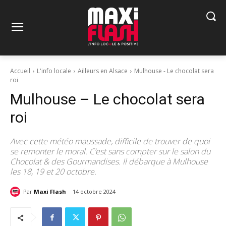
Accueil
L'info locale
Ailleurs en Alsace
Mulhouse - Le chocolat sera
roi
Mulhouse – Le chocolat sera
roi
Avec cette météo maussade, difficile de trouver de quoi
se remonter le moral. C’est sans compter sur le salon du
Chocolat & des Gourmandises. Il débarque à Mulhouse
les 18, 19 et 20 octobre.
Par
Maxi Flash
14 octobre 2024