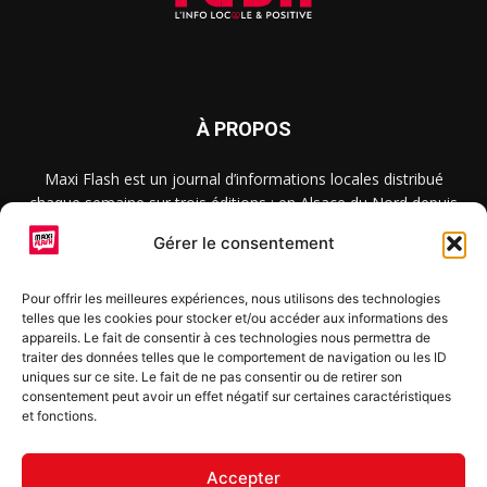
À PROPOS
Maxi Flash est un journal d’informations locales distribué
chaque semaine sur trois éditions : en Alsace du Nord depuis
2015, dans les secteurs d’Obernai-Molsheim-Erstein depuis
Gérer le consentement
2022, et à Colmar, Vignoble et Plaine depuis 2023.
Pour offrir les meilleures expériences, nous utilisons des technologies
telles que les cookies pour stocker et/ou accéder aux informations des
SUIVEZ-NOUS
appareils. Le fait de consentir à ces technologies nous permettra de
traiter des données telles que le comportement de navigation ou les ID
uniques sur ce site. Le fait de ne pas consentir ou de retirer son
consentement peut avoir un effet négatif sur certaines caractéristiques
et fonctions.
S'inscrire à la newsletter
Accepter