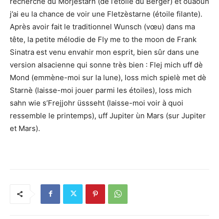
recherche du Morjèstarn (de l’étoile du Berger) et ouaouh
j’ai eu la chance de voir une Fletzèstarne (étoile filante).
Après avoir fait le traditionnel Wunsch (vœu) dans ma
tête, la petite mélodie de Fly me to the moon de Frank
Sinatra est venu envahir mon esprit, bien sûr dans une
version alsacienne qui sonne très bien : Flej mich uff dè
Mond (emmène-moi sur la lune), loss mich spielè met dè
Starnè (laisse-moi jouer parmi les étoiles), loss mich
sahn wie s’Frejjohr üssseht (laisse-moi voir à quoi
ressemble le printemps), uff Jupiter ùn Mars (sur Jupiter
et Mars).