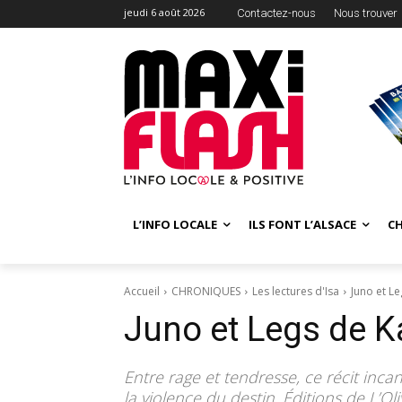
jeudi 6 août 2026
Contactez-nous
Nous trouver
L’INFO LOCALE
ILS FONT L’ALSACE
C
Accueil
CHRONIQUES
Les lectures d'Isa
Juno et Le
Juno et Legs de K
Entre rage et tendresse, ce récit inca
la violence du destin. Éditions de L’Oliv