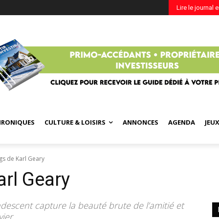
Lire le journal 
HRONIQUES
CULTURE & LOISIRS
ANNONCES
AGENDA
JEU
gs de Karl Geary
arl Geary
ndescent capture la beauté brute de l’amitié et
ier.