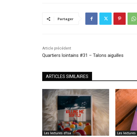
Partager
Article précédent
Quartiers lointains #31 – Talons aiguilles
ARTICLES SIMILAIRES
Les lectures d'Isa
Les lectures 