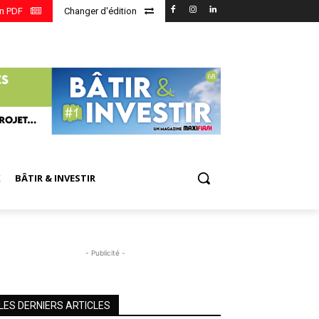
en PDF
Changer d'édition
X
BÂTIR & INVESTIR
- Publicité -
LES DERNIERS ARTICLES