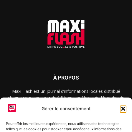
À PROPOS
Maxi Flash est un journal d’informations locales distribué
chaque semaine sur trois éditions : en Alsace du Nord depuis
2015, dans les secteurs d’Obernai-Molsheim-Erstein depuis
Gérer le consentement
2022, et à Colmar, Vignoble et Plaine depuis 2023.
Pour offrir les meilleures expériences, nous utilisons des technologies
telles que les cookies pour stocker et/ou accéder aux informations des