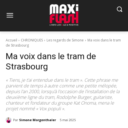
Accueil
CHRONIQUES
Les regards de Simone
Ma voix dans le tram
de Strasbourg
Ma voix dans le tram de
Strasbourg
« Tiens, je t’ai entendue dans le tram ». Cette phrase me
parvient de temps à autre comme une petite mélopée,
depuis l’an 2000, lorsqu’à l’occasion de l’installation de la
deuxième ligne du tram, Rodolphe Burger, guitariste,
chanteur et fondateur du groupe Kat Onoma, mena le
projet nommé « Vox populi ».
Par
Simone Morgenthaler
5 mai 2025