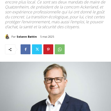
encore plus local. Ce sont ses deux mandats de maire de
Quatzenheim, de président de la comcom Ackerland, et
son expérience professionnelle qui lui ont donné le goût
du concret. La transition écologique, pour lui, c’est certes
protéger l’environnement, mais aussi l’emploi, le pouvoir
d’achat, la santé et la sécurité des citoyens.
Par
Solann Battin
5 mai 2025