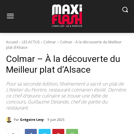
Accueil
LES ACTUS
Colmar
Colmar - À la découverte du Meilleur
plat d’Alsace
Colmar – À la découverte du
Meilleur plat d’Alsace
Pour sa seconde édition, l’événement a sacré un plat de
L’Atelier du Peintre, restaurant colmarien étoilé. Derrière
ce chef-d’œuvre culinaire se trouve une bête de
concours, Guillaume Delande, chef de partie du
restaurant.
Par
Grégoire Levy
9 juin 2025