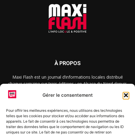
À PROPOS
Maxi Flash est un journal d’informations locales distribué
chaque semaine sur trois éditions : en Alsace du Nord depuis
2015, dans les secteurs d’Obernai-Molsheim-Erstein depuis
Gérer le consentement
2022, et à Colmar, Vignoble et Plaine depuis 2023.
Pour offrir les meilleures expériences, nous utilisons des technologies
telles que les cookies pour stocker et/ou accéder aux informations des
SUIVEZ-NOUS
appareils. Le fait de consentir à ces technologies nous permettra de
traiter des données telles que le comportement de navigation ou les ID
uniques sur ce site. Le fait de ne pas consentir ou de retirer son