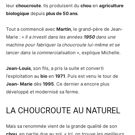
leur
choucroute
. Ils produisent du
chou
en
agriculture
biologique
depuis
plus de 50 ans
.
Tout a commencé avec
Martin
, le grand-père de Jean-
Marie : «
Il a investi dans les années
1950
dans une
machine pour fabriquer la choucroute lui-même et se
lancer dans la commercialisation
», explique Michelle.
Jean-Louis
, son fils, a pris la suite et converti
l’exploitation au
bio
en
1971
. Puis est venu le tour de
Jean- Marie
dès
1995
. Ce dernier a encore plus
développé et modernisé sa ferme.
LA CHOUCROUTE AU NATUREL
Mais sa renommée vient de la grande qualité de son
chou
, en partie due au sol. «
Ici, on trouve les meilleurs