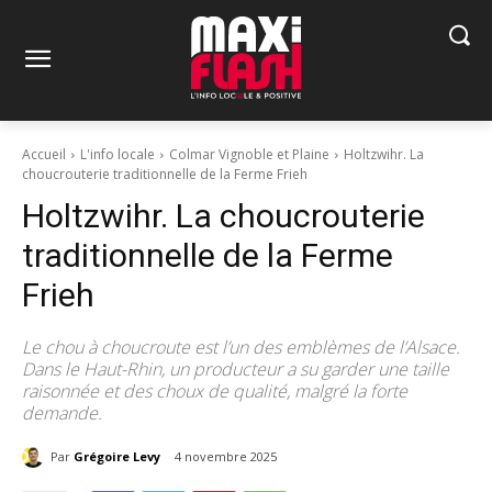
Accueil
L'info locale
Colmar Vignoble et Plaine
Holtzwihr. La
choucrouterie traditionnelle de la Ferme Frieh
Holtzwihr. La choucrouterie
traditionnelle de la Ferme
Frieh
Le chou à choucroute est l’un des emblèmes de l’Alsace.
Dans le Haut-Rhin, un producteur a su garder une taille
raisonnée et des choux de qualité, malgré la forte
demande.
Par
Grégoire Levy
4 novembre 2025