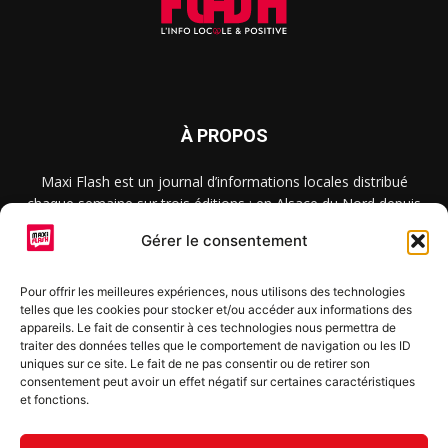
À PROPOS
Maxi Flash est un journal d’informations locales distribué
chaque semaine sur trois éditions : en Alsace du Nord depuis
2015, dans les secteurs d’Obernai-Molsheim-Erstein depuis
Gérer le consentement
2022, et à Colmar, Vignoble et Plaine depuis 2023.
Pour offrir les meilleures expériences, nous utilisons des technologies
telles que les cookies pour stocker et/ou accéder aux informations des
SUIVEZ-NOUS
appareils. Le fait de consentir à ces technologies nous permettra de
traiter des données telles que le comportement de navigation ou les ID
uniques sur ce site. Le fait de ne pas consentir ou de retirer son
consentement peut avoir un effet négatif sur certaines caractéristiques
et fonctions.
S'inscrire à la newsletter