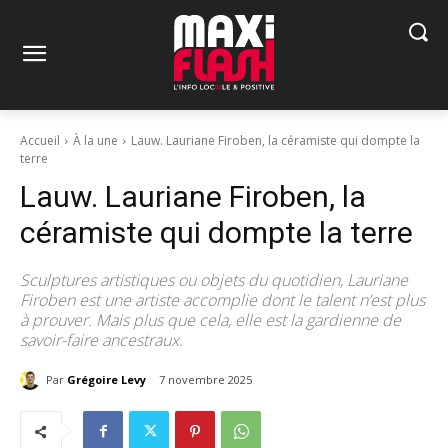
Accueil
À la une
Lauw. Lauriane Firoben, la céramiste qui dompte la
terre
Lauw. Lauriane Firoben, la
céramiste qui dompte la terre
Sculptures artistiques ou objets du quotidien, Lauriane
Firoben est une artiste accomplie dont le talent n’est plus
à prouver. Mais plus que cela, elle est la gardienne de
savoir-faire ancestraux.
Par
Grégoire Levy
7 novembre 2025