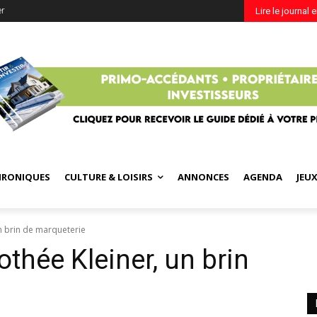
er
Lire le journal 
HRONIQUES
CULTURE & LOISIRS
ANNONCES
AGENDA
JEU
n brin de marqueterie
thée Kleiner, un brin