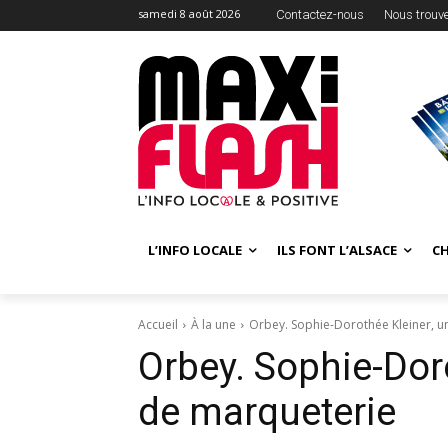
samedi 8 août 2026
Contactez-nous
Nous trouv
L’INFO LOCALE
ILS FONT L’ALSACE
C
Accueil
À la une
Orbey. Sophie-Dorothée Kleiner, u
Orbey. Sophie-Doro
de marqueterie