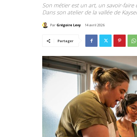
Son métier est un art, un savoir-faire qu
Dans son atelier de la vallée de Kayser
Par
Grégoire Levy
14 avril 2026
Partager