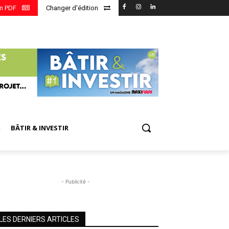
en PDF
Changer d'édition
X
BÂTIR & INVESTIR
- Publicité -
LES DERNIERS ARTICLES