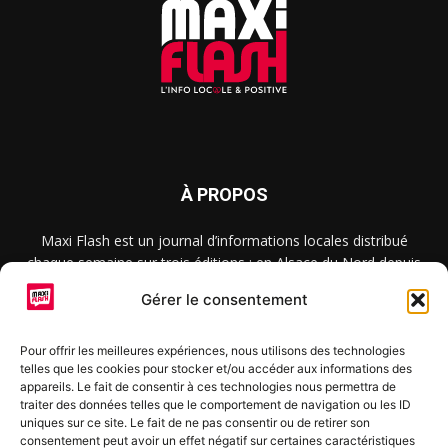
À PROPOS
Maxi Flash est un journal d’informations locales distribué
chaque semaine sur trois éditions : en Alsace du Nord depuis
2015, dans les secteurs d’Obernai-Molsheim-Erstein depuis
Gérer le consentement
2022, et à Colmar, Vignoble et Plaine depuis 2023.
Pour offrir les meilleures expériences, nous utilisons des technologies
telles que les cookies pour stocker et/ou accéder aux informations des
SUIVEZ-NOUS
appareils. Le fait de consentir à ces technologies nous permettra de
traiter des données telles que le comportement de navigation ou les ID
uniques sur ce site. Le fait de ne pas consentir ou de retirer son
consentement peut avoir un effet négatif sur certaines caractéristiques