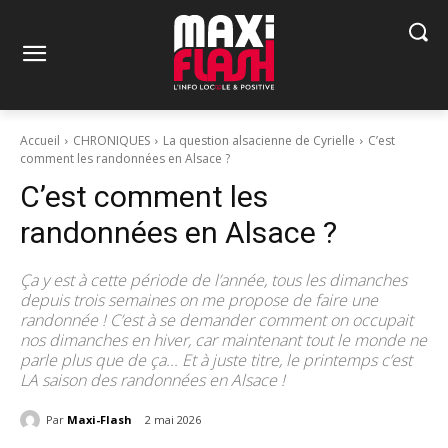
Accueil
CHRONIQUES
La question alsacienne de Cyrielle
C’est
comment les randonnées en Alsace ?
C’est comment les
randonnées en Alsace ?
Ça y est à cette période de l’année, tous les dimanches
depuis trois semaines on me propose de faire une
randonnée ! C’est à se demander comment on occupait
nos dimanches en hiver, car maintenant tout le monde ne
parle plus que de ça... Et à juste titre, le printemps c’est
LA saison des randonnées en Alsace !
Par
Maxi-Flash
2 mai 2026