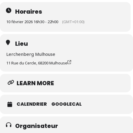
Inscription sur
my.weezevent.com/masterclass-le-risque
Horaires
75€
10 février 2026 16h30 - 22h00
(GMT+01:00)
Lerchenberg Mulhouse, 11 Rue du Cercle Mulhouse.
Lieu
Lerchenberg Mulhouse
11 Rue du Cercle, 68200 Mulhouse
LEARN MORE
CALENDRIER
GOOGLECAL
Organisateur