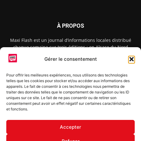
À PROPOS
Maxi Flash est un journal d’informations locales distribué
chaque semaine sur trois éditions : en Alsace du Nord
depuis 2015, dans les secteurs d’Obernai-Molsheim-Erstein
Gérer le consentement
depuis 2022, et à Colmar, Vignoble et Plaine depuis 2023.
Pour offrir les meilleures expériences, nous utilisons des technologies
telles que les cookies pour stocker et/ou accéder aux informations des
SUIVEZ-NOUS
appareils. Le fait de consentir à ces technologies nous permettra de
traiter des données telles que le comportement de navigation ou les ID
uniques sur ce site. Le fait de ne pas consentir ou de retirer son
consentement peut avoir un effet négatif sur certaines caractéristiques
et fonctions.
S'inscrire à la newsletter
Accepter