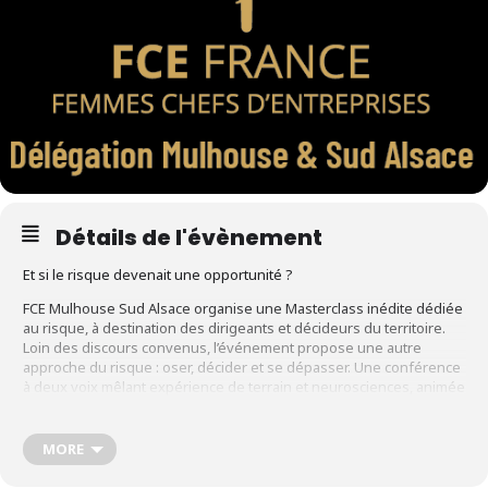
Détails de l'évènement
Et si le risque devenait une opportunité ?
FCE Mulhouse Sud Alsace organise une Masterclass inédite dédiée
au risque, à destination des dirigeants et décideurs du territoire.
Loin des discours convenus, l’événement propose une autre
approche du risque : oser, décider et se dépasser. Une conférence
à deux voix mêlant expérience de terrain et neurosciences, animée
par Jean-Michel Faverge et Karine Bressan, complétée par quatre
ateliers thématiques autour du leadership, des croyances, de la
stratégie et des risques financiers, juridiques et fiscaux.
MORE
Uniquement sur réservation