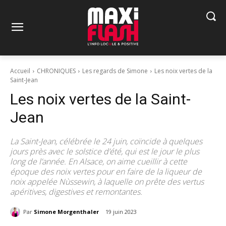
Accueil
CHRONIQUES
Les regards de Simone
Les noix vertes de la
Saint-Jean
Les noix vertes de la Saint-
Jean
La Saint-Jean, célébrée le 24 juin, coïncide à quelques
jours près avec le solstice d’été, qui est le jour le plus
long de l’année. En Alsace, on aime cueillir à cette
époque des noix vertes pour en faire de la liqueur de
noix appelée Nùssewin, à laquelle on prête des vertus
apéritives, digestives et remontantes.
Par
Simone Morgenthaler
19 juin 2023