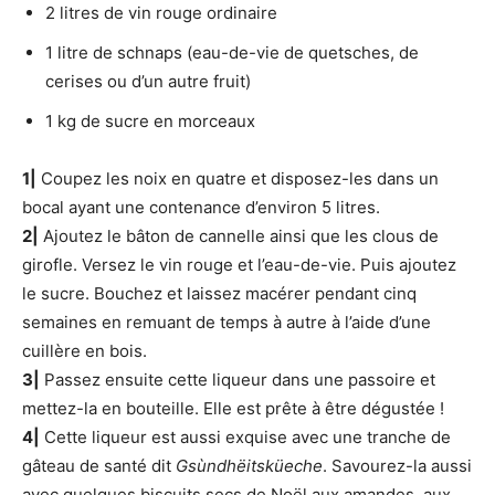
2 litres de vin rouge ordinaire
1 litre de schnaps (eau-de-vie de quetsches, de
cerises ou d’un autre fruit)
1 kg de sucre en morceaux
1|
Coupez les noix en quatre et disposez-les dans un
bocal ayant une contenance d’environ 5 litres.
2|
Ajoutez le bâton de cannelle ainsi que les clous de
girofle. Versez le vin rouge et l’eau-de-vie. Puis ajoutez
le sucre. Bouchez et laissez macérer pendant cinq
semaines en remuant de temps à autre à l’aide d’une
cuillère en bois.
3|
Passez ensuite cette liqueur dans une passoire et
mettez-la en bouteille. Elle est prête à être dégustée !
4|
Cette liqueur est aussi exquise avec une tranche de
gâteau de santé dit
Gsùndhëitsküeche
. Savourez-la aussi
avec quelques biscuits secs de Noël aux amandes, aux