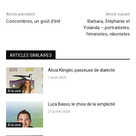
Article précédent
Article suivant
Concombres, un goût d’été
Barbara, Stéphanie et
Yolanda – portraitistes,
féministes, nikonistes
ARTICLES SIMILAIRES
Alicia Klingler, passeuse de dialecte
1 août 2026
À la une
Luca Basso, le choix de la simplicité
27 juillet 2026
À la une