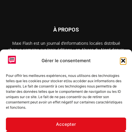
À PROPOS
Maxi Flash est un journal d’informations locales distribué
chaque semaine sur trois éditions : en Alsace du Nord depuis
2015, dans les secteurs d’Obernai-Molsheim-Erstein depuis
Gérer le consentement
2022, et à Colmar, Vignoble et Plaine depuis 2023.
Pour offrir les meilleures expériences, nous utilisons des technologies
telles que les cookies pour stocker et/ou accéder aux informations des
SUIVEZ-NOUS
appareils. Le fait de consentir à ces technologies nous permettra de
traiter des données telles que le comportement de navigation ou les ID
uniques sur ce site. Le fait de ne pas consentir ou de retirer son
consentement peut avoir un effet négatif sur certaines caractéristiques
et fonctions.
S'inscrire à la newsletter
Accepter