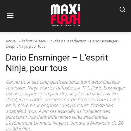
Accueil
Ils font l'Alsace
Invités de la rédaction
Dario Ensminger -
L’esprit Ninja, pour tous
Dario Ensminger – L’esprit
Ninja, pour tous
Connu pour ses cinq participations, dont deux finales à
l’émission Ninja Warrior diffusée sur TF1, Dario Ensminger
est aussi sapeur-pompier depuis plus de vingt ans. En
2018, il a eu l’idée de s’inspirer de l’émission qui l’a mis
en lumière pour proposer des parcours d’obstacles
adaptés à tous. Avec ses associés, ils installent des
parcours ninja dans différentes villes alsaciennes.
L’événement Ultimate Ninja se tiendra à Molsheim du 26
au 30 juillet.