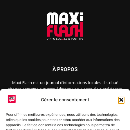
À PROPOS
Maxi Flash est un journal d’informations locales distribué
chaque semaine sur trois éditions : en Alsace du Nord depuis
2015, dans les secteurs d’Obernai-Molsheim-Erstein depuis
Gérer le consentement
2022, et à Colmar, Vignoble et Plaine depuis 2023.
Pour offrir les meilleures expériences, nous utilisons des technologies
telles que les cookies pour stocker et/ou accéder aux informations des
SUIVEZ-NOUS
appareils. Le fait de consentir à ces technologies nous permettra de