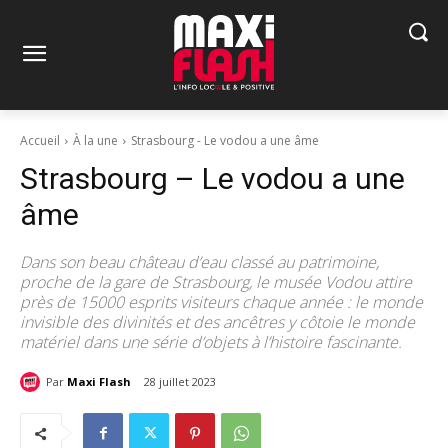
Accueil
À la une
Strasbourg - Le vodou a une âme
Strasbourg – Le vodou a une
âme
Dans son beau château d’eau classé au patrimoine,
proche de la gare de Strasbourg, le musée Vodou attire
près de 15000 esprits visiteurs chaque année : le monde
invisible des divinités et des ancêtres y côtoie le monde
matériel dans une série d’objets à l’histoire fascinante.
Par
Maxi Flash
28 juillet 2023