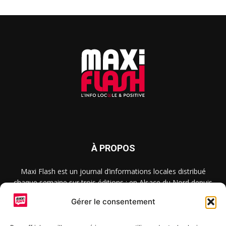
À PROPOS
Maxi Flash est un journal d’informations locales distribué
chaque semaine sur trois éditions : en Alsace du Nord depuis
2015, dans les secteurs d’Obernai-Molsheim-Erstein depuis
Gérer le consentement
2022, et à Colmar, Vignoble et Plaine depuis 2023.