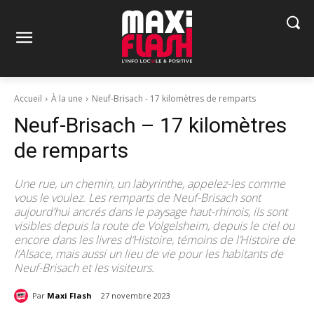
Accueil
À la une
Neuf-Brisach - 17 kilomètres de remparts
Neuf-Brisach – 17 kilomètres
de remparts
Une rue, un chemin, un labyrinthe, appelez-les comme
vous le voulez. Les remparts de Neuf-Brisach sont
aujourd’hui ancrés dans le paysage haut-rhinois, ils sont
visibles depuis la route de Volgelsheim, depuis le ciel ou
encore dans les livres d’Histoire, témoins de l’Histoire de
l’Alsace, mais aussi un lieu de vie pour les habitants de
Neuf-Brisach et les visiteurs.
Par
Maxi Flash
27 novembre 2023