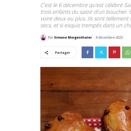
C’est le 6 décembre qu’est célébré Sai
trois enfants du saloir d’un boucher.
voire deux ou plus. Ils sont tellement
secs, et si exquis trempés dans un ch
Par
Simone Morgenthaler
4 décembre 2023
Partager