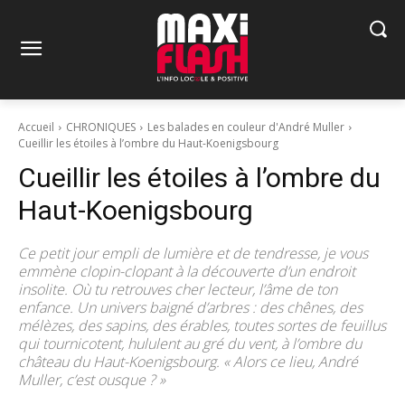
Accueil
CHRONIQUES
Les balades en couleur d'André Muller
Cueillir les étoiles à l’ombre du Haut-Koenigsbourg
Cueillir les étoiles à l’ombre du
Haut-Koenigsbourg
Ce petit jour empli de lumière et de tendresse, je vous
emmène clopin-clopant à la découverte d’un endroit
insolite. Où tu retrouves cher lecteur, l’âme de ton
enfance. Un univers baigné d’arbres : des chênes, des
mélèzes, des sapins, des érables, toutes sortes de feuillus
qui tournicotent, hululent au gré du vent, à l’ombre du
château du Haut-Koenigsbourg. « Alors ce lieu, André
Muller, c’est ousque ? »