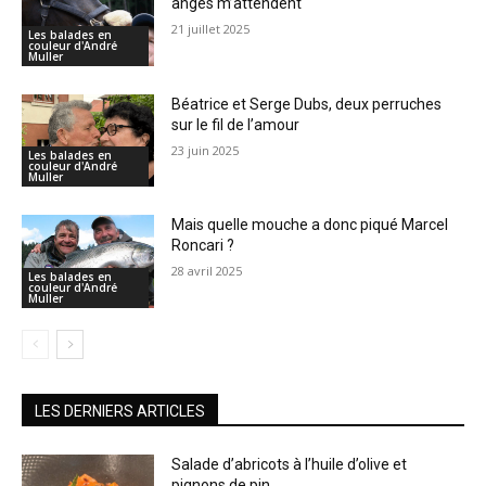
anges m’attendent
21 juillet 2025
Les balades en
couleur d'André
Muller
Béatrice et Serge Dubs, deux perruches
sur le fil de l’amour
23 juin 2025
Les balades en
couleur d'André
Muller
Mais quelle mouche a donc piqué Marcel
Roncari ?
28 avril 2025
Les balades en
couleur d'André
Muller
LES DERNIERS ARTICLES
Salade d’abricots à l’huile d’olive et
pignons de pin