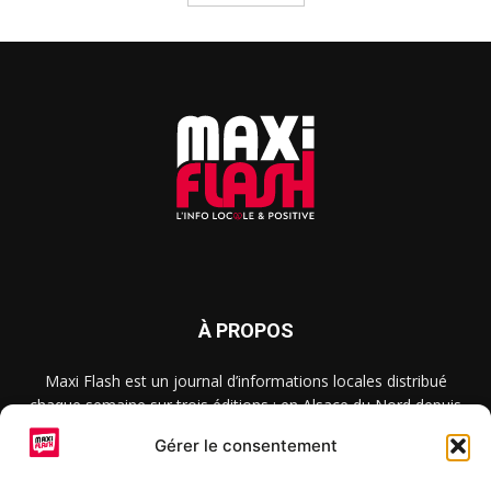
À PROPOS
Maxi Flash est un journal d’informations locales distribué
chaque semaine sur trois éditions : en Alsace du Nord depuis
2015, dans les secteurs d’Obernai-Molsheim-Erstein depuis
Gérer le consentement
2022, et à Colmar, Vignoble et Plaine depuis 2023.