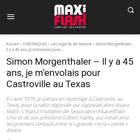
Accueil
CHRONIQUES
Les regards de Simone
Simon Morgenthaler -
Il y a 45 ans, je m’envolais pour...
Simon Morgenthaler – Il y a 45
ans, je m’envolais pour
Castroville au Texas
En avril 1979, je partais en reportage à Castroville, au
Texas, pour la radio régionale qui s’appelait alors Alsace
Matin. C’était à l’invitation de l’association Alsace/États-
Unis et de son président Gilbert Hadey, qui initiait ainsi
les premiers contacts entre la « grande » et la « petite »
Alsace.