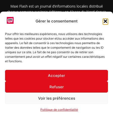
Maxi Flash est un journal d’informations locales distribué
chaque semaine sur trois éditions : en Alsace du Nord depuis
2015, dans les secteurs d’Obernai-Molsheim-Erstein depuis
Gérer le consentement
2022, et à Colmar, Vignoble et Plaine depuis 2023.
Pour offrir les meilleures expériences, nous utilisons des technologies
telles que les cookies pour stocker et/ou accéder aux informations des
SUIVEZ-NOUS
appareils. Le fait de consentir à ces technologies nous permettra de
traiter des données telles que le comportement de navigation ou les ID
uniques sur ce site. Le fait de ne pas consentir ou de retirer son
consentement peut avoir un effet négatif sur certaines caractéristiques
et fonctions.
S'inscrire à la newsletter
Accepter
Refuser
© Copyright © 2022 Maxi Flash
Voir les préférences
Mentions légales
Politique de confidentialité
Annonceurs
Politique de confidentialité
Contact