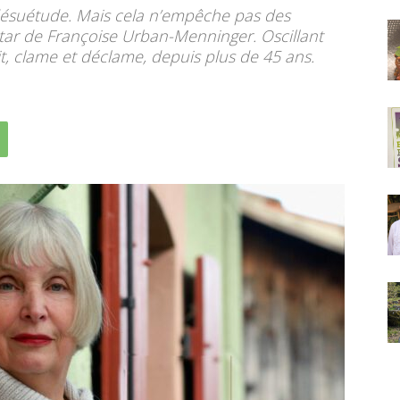
 désuétude. Mais cela n’empêche pas des
nstar de Françoise Urban-Menninger. Oscillant
it, clame et déclame, depuis plus de 45 ans.