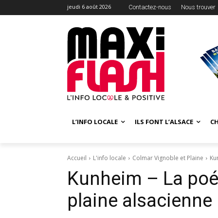
jeudi 6 août 2026
Contactez-nous
Nous trouver
L’INFO LOCALE
ILS FONT L’ALSACE
C
Accueil
L'info locale
Colmar Vignoble et Plaine
Ku
Kunheim – La poés
plaine alsacienne