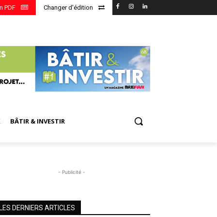
en PDF
Changer d'édition
X
BÂTIR & INVESTIR
- Publicité -
LES DERNIERS ARTICLES