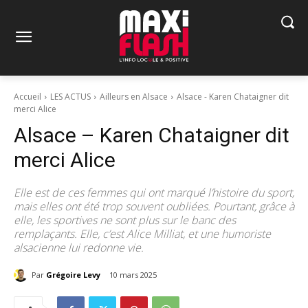
Accueil
LES ACTUS
Ailleurs en Alsace
Alsace - Karen Chataigner dit
merci Alice
Alsace – Karen Chataigner dit
merci Alice
Elle est de ces femmes qui ont marqué l’histoire du sport,
mais elles ont été trop souvent oubliées. Pourtant, grâce à
elle, les sportives ne sont plus sur le banc des
remplaçants. Elle, c’est Alice Milliat, et une humoriste
alsacienne lui redonne vie.
Par
Grégoire Levy
10 mars 2025