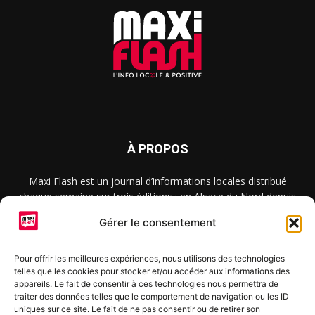
À PROPOS
Maxi Flash est un journal d’informations locales distribué
chaque semaine sur trois éditions : en Alsace du Nord depuis
2015, dans les secteurs d’Obernai-Molsheim-Erstein depuis
Gérer le consentement
2022, et à Colmar, Vignoble et Plaine depuis 2023.
Pour offrir les meilleures expériences, nous utilisons des technologies
telles que les cookies pour stocker et/ou accéder aux informations des
SUIVEZ-NOUS
appareils. Le fait de consentir à ces technologies nous permettra de
traiter des données telles que le comportement de navigation ou les ID
uniques sur ce site. Le fait de ne pas consentir ou de retirer son