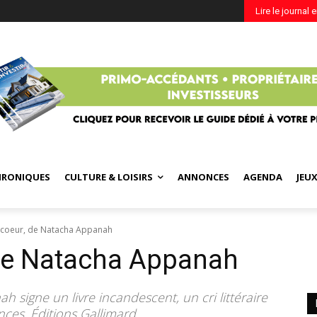
Lire le journal 
HRONIQUES
CULTURE & LOISIRS
ANNONCES
AGENDA
JEU
u coeur, de Natacha Appanah
 de Natacha Appanah
 signe un livre incandescent, un cri littéraire
nces. Éditions Gallimard.