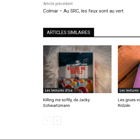
Article précédent
Colmar – Au SRC, les feux sont au vert
ARTICLES SIMILAIRES
Les lectures d'Isa
Les lectures 
Killing me softly, de Jacky
Les grues vo
Schwartzmann
Ridzén