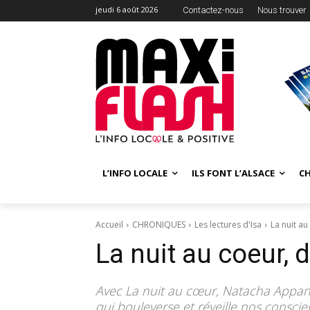
jeudi 6 août 2026
Contactez-nous
Nous trouver
L’INFO LOCALE
ILS FONT L’ALSACE
C
Accueil
CHRONIQUES
Les lectures d'Isa
La nuit a
La nuit au coeur,
Avec La nuit au cœur, Natacha Appanah
qui bouleverse et réveille nos conscie