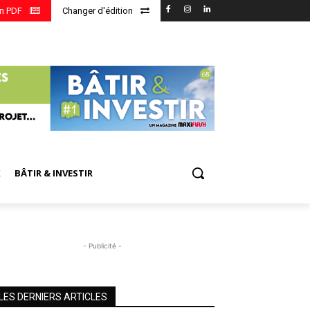
en PDF
Changer d'édition
X
BÂTIR & INVESTIR
- Publicité -
LES DERNIERS ARTICLES