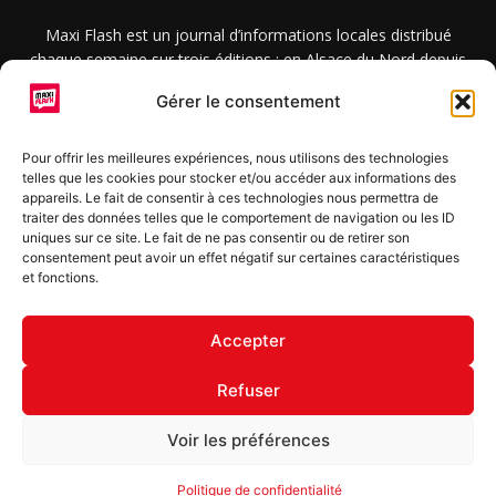
Maxi Flash est un journal d’informations locales distribué
chaque semaine sur trois éditions : en Alsace du Nord depuis
2015, dans les secteurs d’Obernai-Molsheim-Erstein depuis
Gérer le consentement
2022, et à Colmar, Vignoble et Plaine depuis 2023.
Pour offrir les meilleures expériences, nous utilisons des technologies
telles que les cookies pour stocker et/ou accéder aux informations des
SUIVEZ-NOUS
appareils. Le fait de consentir à ces technologies nous permettra de
traiter des données telles que le comportement de navigation ou les ID
uniques sur ce site. Le fait de ne pas consentir ou de retirer son
consentement peut avoir un effet négatif sur certaines caractéristiques
et fonctions.
S'inscrire à la newsletter
Accepter
Refuser
© Copyright © 2022 Maxi Flash
Voir les préférences
Mentions légales
Politique de confidentialité
Annonceurs
Politique de confidentialité
Contact