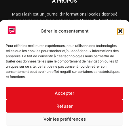
À PROPOS
Maxi Flash est un journal d’informations locales distribué
chaque semaine sur trois éditions : en Alsace du Nord depuis
2015, dans les secteurs d’Obernai-Molsheim-Erstein depuis
Gérer le consentement
2022, et à Colmar, Vignoble et Plaine depuis 2023.
Pour offrir les meilleures expériences, nous utilisons des technologies
telles que les cookies pour stocker et/ou accéder aux informations des
SUIVEZ-NOUS
appareils. Le fait de consentir à ces technologies nous permettra de
traiter des données telles que le comportement de navigation ou les ID
uniques sur ce site. Le fait de ne pas consentir ou de retirer son
consentement peut avoir un effet négatif sur certaines caractéristiques
et fonctions.
S'inscrire à la newsletter
Accepter
Refuser
© Copyright © 2022 Maxi Flash
Voir les préférences
Mentions légales
Politique de confidentialité
Annonceurs