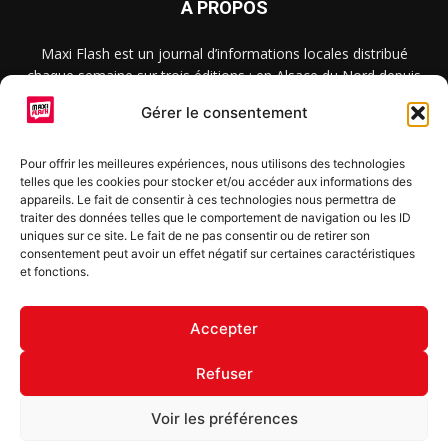
À PROPOS
Maxi Flash est un journal d’informations locales distribué
chaque semaine sur trois éditions : en Alsace du Nord depuis
2015, dans les secteurs d’Obernai-Molsheim-Erstein depuis
Gérer le consentement
2022, et à Colmar, Vignoble et Plaine depuis 2023.
Pour offrir les meilleures expériences, nous utilisons des technologies
telles que les cookies pour stocker et/ou accéder aux informations des
SUIVEZ-NOUS
appareils. Le fait de consentir à ces technologies nous permettra de
traiter des données telles que le comportement de navigation ou les ID
uniques sur ce site. Le fait de ne pas consentir ou de retirer son
consentement peut avoir un effet négatif sur certaines caractéristiques
et fonctions.
S'inscrire à la newsletter
Accepter
Refuser
© Copyright © 2022 Maxi Flash
Voir les préférences
Mentions légales
Politique de confidentialité
Annonceurs