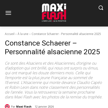
Accueil
À la une
Constance Schaerer - Personnalité alsacienne 2025
Constance Schaerer –
Personnalité alsacienne 2025
Ce sont des Alsaciens et des Alsaciennes, d’origine ou
d’adoption qui ont brillé, qui nous ont surpris ou émus,
qui ont marqué les douze derniers mois. Celle qui
l’emporte est la plus jeune Française au sommet de
l’Everest. L’Alsacienne qui monte devance Claudio Capéo
et Robin Leon dans notre classement des personnalités
de l’année. Vous la retrouverez la semaine prochaine
dans Maxi Flash avec les photos de la remise du trophée.
Par
Maxi Flash
12 janvier 2026