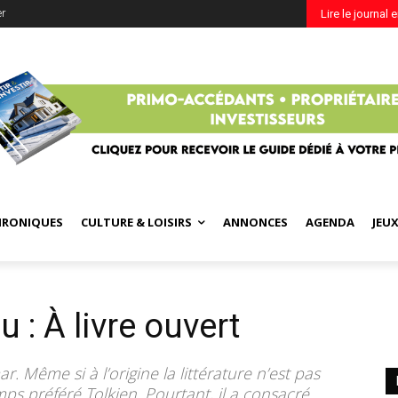
er
Lire le journal 
HRONIQUES
CULTURE & LOISIRS
ANNONCES
AGENDA
JEU
 : À livre ouvert
r. Même si à l’origine la littérature n’est pas
emps préféré Tolkien. Pourtant, il a consacré