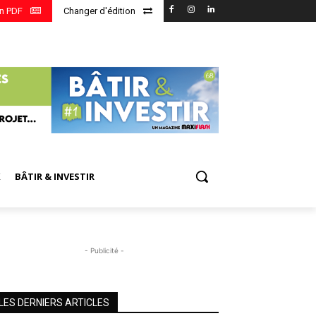
en PDF
Changer d'édition
X
BÂTIR & INVESTIR
- Publicité -
LES DERNIERS ARTICLES