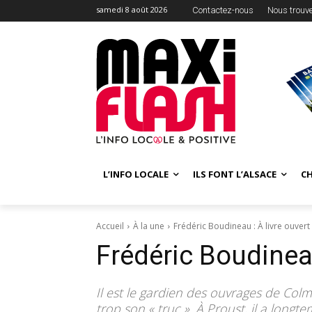
samedi 8 août 2026
Contactez-nous
Nous trouv
L’INFO LOCALE
ILS FONT L’ALSACE
C
Accueil
À la une
Frédéric Boudineau : À livre ouvert
Frédéric Boudineau
Il est le gardien des ouvrages de Colma
trop son « truc ». À Proust, il a longt