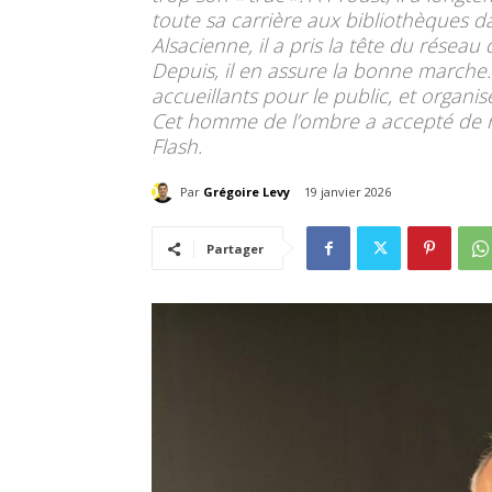
toute sa carrière aux bibliothèques 
Alsacienne, il a pris la tête du réseau
Depuis, il en assure la bonne marche. 
accueillants pour le public, et organi
Cet homme de l’ombre a accepté de re
Flash.
Par
Grégoire Levy
19 janvier 2026
Partager