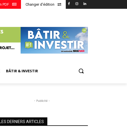
en PDF
Changer d'édition
X
BÂTIR & INVESTIR
- Publicité -
LES DERNIERS ARTICLES