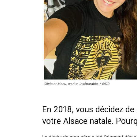
Olivia et Manu, un duo inséparable. / ©DR
En 2018, vous décidez de q
votre Alsace natale. Pourq
Le décès de mon père a été l’élément déclen