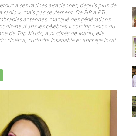
etour à ses racines alsaciennes, depuis plus de
 la radio », mais pas seulement. De FIP à RTL,
nombrables antennes, marqué des générations
 dix-neuf ans les célèbres « coming next » du
enne de Top Music, aux côtés de Manu, elle
u cinéma, curiosité insatiable et ancrage local