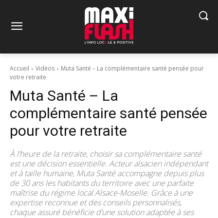
Accueil
Vidéos
Muta Santé – La complémentaire santé pensée pour
votre retraite
Muta Santé – La
complémentaire santé pensée
pour votre retraite
À l’heure de la retraite, choisir sa complémentaire santé
est une décision essentielle. Acteur alsacien indépendant
et à taille humaine, Muta Santé accompagne depuis plus
de 30 ans les habitants du territoire avec une parfaite
maîtrise du régime local Alsace-Moselle. Grâce à une
expertise reconnue et des conseils personnalisés,
chaque assuré bénéficie d’une solution adaptée à ses