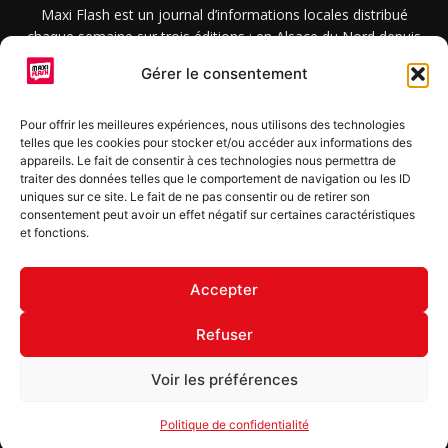
Maxi Flash est un journal d’informations locales distribué
chaque semaine sur trois éditions : en Alsace du Nord depuis
2015, dans les secteurs d’Obernai-Molsheim-Erstein depuis
Gérer le consentement
2022, et à Colmar, Vignoble et Plaine depuis 2023.
Pour offrir les meilleures expériences, nous utilisons des technologies
telles que les cookies pour stocker et/ou accéder aux informations des
SUIVEZ-NOUS
appareils. Le fait de consentir à ces technologies nous permettra de
traiter des données telles que le comportement de navigation ou les ID
uniques sur ce site. Le fait de ne pas consentir ou de retirer son
consentement peut avoir un effet négatif sur certaines caractéristiques
et fonctions.
S'inscrire à la newsletter
Accepter
Refuser
© Copyright © 2022 Maxi Flash
Voir les préférences
Mentions légales
Politique de confidentialité
Annonceurs
Politique de confidentialité
Contact