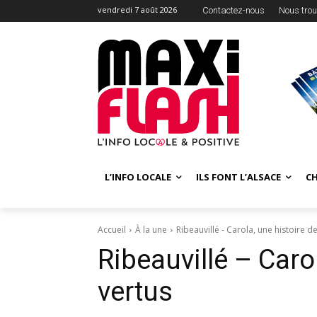
vendredi 7 août 2026
Contactez-nous
Nous trou
L’INFO LOCALE
ILS FONT L’ALSACE
C
Accueil
À la une
Ribeauvillé - Carola, une histoire d
Ribeauvillé – Caro
vertus