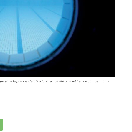
 puisque la piscine Carola a longtemps été un haut lieu de compétition. /