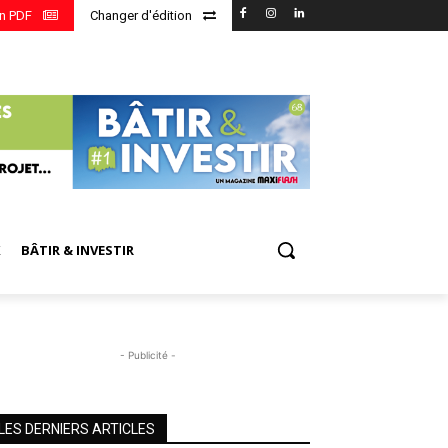
en PDF
Changer d'édition
X
BÂTIR & INVESTIR
- Publicité -
LES DERNIERS ARTICLES