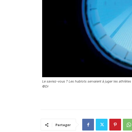
Le saviez-vous ? Les hublots servaient à juger les athlètes
©Dr
Partager