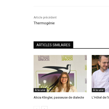
Article précédent
Thermogénie
ARTICLES SIMILAIRES
À la une
À la une
Alicia Klingler, passeuse de dialecte
L’Hôtel de l