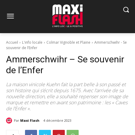
Accueil
L'info locale
Colmar Vignoble et Plaine
Ammerschwihr - Se
souvenir de l’Enfer
Ammerschwihr – Se souvenir
de l’Enfer
La maison vinicole Kuehn fait la part belle à son passé et
son histoire qui s’écrit depuis 1675. Avec l’arrivée de sa
nouvelle direction, elle a souhaité repenser son image de
marque et remettre en avant son patrimoine : les « Caves
de l’Enfer ».
Par
Maxi Flash
4 décembre 2023