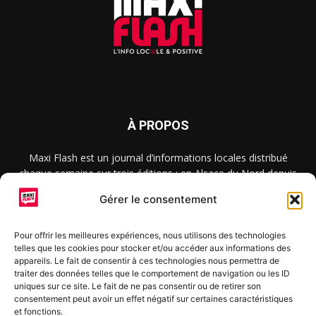
À PROPOS
Maxi Flash est un journal d’informations locales distribué
chaque semaine sur trois éditions : en Alsace du Nord depuis
2015, dans les secteurs d’Obernai-Molsheim-Erstein depuis
Gérer le consentement
2022, et à Colmar, Vignoble et Plaine depuis 2023.
Pour offrir les meilleures expériences, nous utilisons des technologies
telles que les cookies pour stocker et/ou accéder aux informations des
SUIVEZ-NOUS
appareils. Le fait de consentir à ces technologies nous permettra de
traiter des données telles que le comportement de navigation ou les ID
uniques sur ce site. Le fait de ne pas consentir ou de retirer son
consentement peut avoir un effet négatif sur certaines caractéristiques
et fonctions.