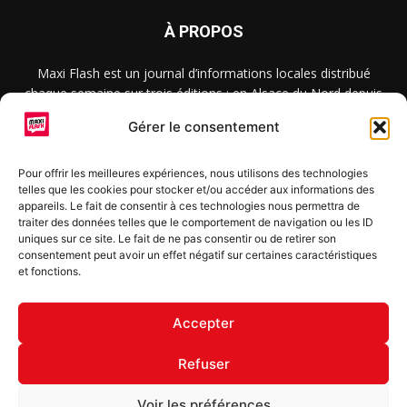
À PROPOS
Maxi Flash est un journal d’informations locales distribué
chaque semaine sur trois éditions : en Alsace du Nord depuis
2015, dans les secteurs d’Obernai-Molsheim-Erstein depuis
Gérer le consentement
2022, et à Colmar, Vignoble et Plaine depuis 2023.
Pour offrir les meilleures expériences, nous utilisons des technologies
telles que les cookies pour stocker et/ou accéder aux informations des
SUIVEZ-NOUS
appareils. Le fait de consentir à ces technologies nous permettra de
traiter des données telles que le comportement de navigation ou les ID
uniques sur ce site. Le fait de ne pas consentir ou de retirer son
consentement peut avoir un effet négatif sur certaines caractéristiques
et fonctions.
S'inscrire à la newsletter
Accepter
Refuser
© Copyright © 2022 Maxi Flash
Voir les préférences