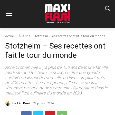
Accueil
À la une
Stotzheim - Ses recettes ont fait le tour du monde
Stotzheim – Ses recettes ont
fait le tour du monde
Anna Cromer, née il y a plus de 150 ans dans une famille
modeste de Stotzheim, s’est avérée être une grande
cuisinière, laissant derrière elle un livre compilant près
de 400 recettes. À cette époque, elle ne se doutait
sûrement pas que deux d’entre elles figureraient dans le
meilleur livre culinaire du monde en 2023.
Par
Léo Doré
29 janvier 2024