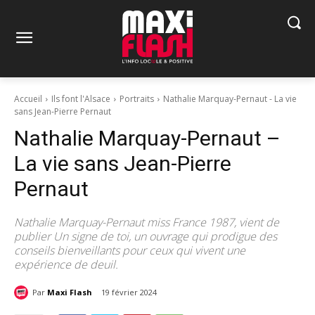
Accueil
Ils font l'Alsace
Portraits
Nathalie Marquay-Pernaut - La vie
sans Jean-Pierre Pernaut
Nathalie Marquay-Pernaut –
La vie sans Jean-Pierre
Pernaut
Nathalie Marquay-Pernaut miss France 1987, vient de
publier Un signe de toi, un ouvrage qui prodigue des
conseils bienveillants pour ceux qui vivent une
expérience de deuil.
Par
Maxi Flash
19 février 2024