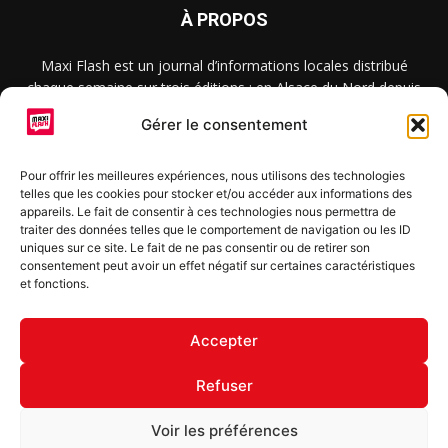
À PROPOS
Maxi Flash est un journal d’informations locales distribué
chaque semaine sur trois éditions : en Alsace du Nord depuis
2015, dans les secteurs d’Obernai-Molsheim-Erstein depuis
Gérer le consentement
2022, et à Colmar, Vignoble et Plaine depuis 2023.
Pour offrir les meilleures expériences, nous utilisons des technologies
telles que les cookies pour stocker et/ou accéder aux informations des
SUIVEZ-NOUS
appareils. Le fait de consentir à ces technologies nous permettra de
traiter des données telles que le comportement de navigation ou les ID
uniques sur ce site. Le fait de ne pas consentir ou de retirer son
consentement peut avoir un effet négatif sur certaines caractéristiques
et fonctions.
S'inscrire à la newsletter
Accepter
Refuser
© Copyright © 2022 Maxi Flash
Voir les préférences