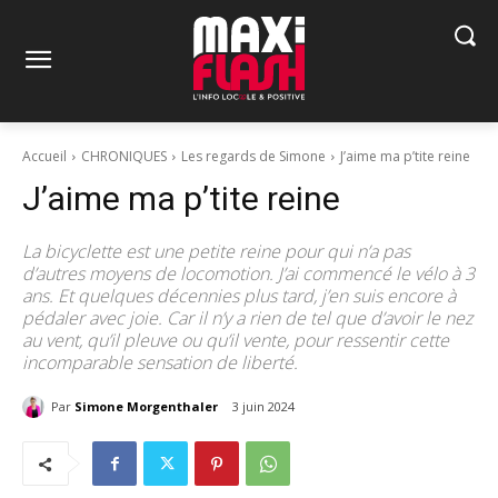
Accueil
CHRONIQUES
Les regards de Simone
J’aime ma p’tite reine
J’aime ma p’tite reine
La bicyclette est une petite reine pour qui n’a pas
d’autres moyens de locomotion. J’ai commencé le vélo à 3
ans. Et quelques décennies plus tard, j’en suis encore à
pédaler avec joie. Car il n’y a rien de tel que d’avoir le nez
au vent, qu’il pleuve ou qu’il vente, pour ressentir cette
incomparable sensation de liberté.
Par
Simone Morgenthaler
3 juin 2024