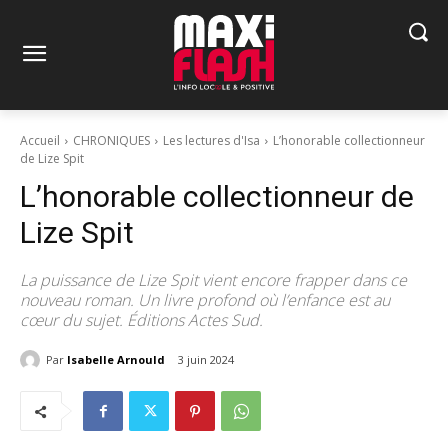
Accueil
CHRONIQUES
Les lectures d'Isa
L’honorable collectionneur
de Lize Spit
L’honorable collectionneur de
Lize Spit
La puissance de Lize Spit vient encore frapper dans ce
nouveau roman. Un livre profond où l’enfance est au
cœur du sujet. Éditions Actes Sud.
Par
Isabelle Arnould
3 juin 2024