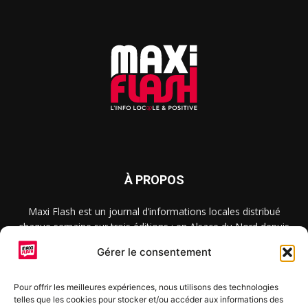
À PROPOS
Maxi Flash est un journal d’informations locales distribué
chaque semaine sur trois éditions : en Alsace du Nord depuis
2015, dans les secteurs d’Obernai-Molsheim-Erstein depuis
Gérer le consentement
2022, et à Colmar, Vignoble et Plaine depuis 2023.
Pour offrir les meilleures expériences, nous utilisons des technologies
telles que les cookies pour stocker et/ou accéder aux informations des