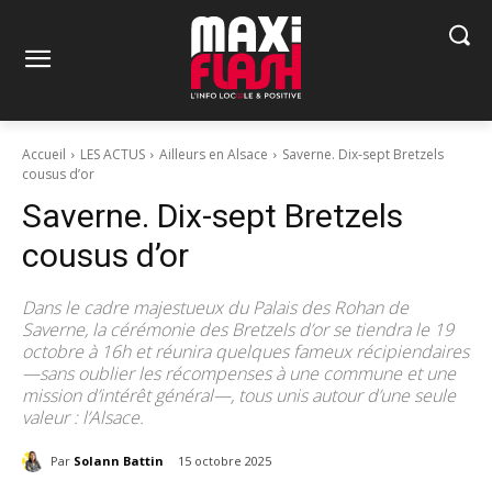
Accueil
LES ACTUS
Ailleurs en Alsace
Saverne. Dix-sept Bretzels
cousus d’or
Saverne. Dix-sept Bretzels
cousus d’or
Dans le cadre majestueux du Palais des Rohan de
Saverne, la cérémonie des Bretzels d’or se tiendra le 19
octobre à 16h et réunira quelques fameux récipiendaires
—sans oublier les récompenses à une commune et une
mission d’intérêt général—, tous unis autour d’une seule
valeur : l’Alsace.
Par
Solann Battin
15 octobre 2025