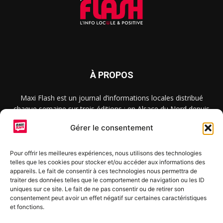
À PROPOS
Maxi Flash est un journal d’informations locales distribué
chaque semaine sur trois éditions : en Alsace du Nord depuis
2015, dans les secteurs d’Obernai-Molsheim-Erstein depuis
Gérer le consentement
2022, et à Colmar, Vignoble et Plaine depuis 2023.
Pour offrir les meilleures expériences, nous utilisons des technologies
telles que les cookies pour stocker et/ou accéder aux informations des
SUIVEZ-NOUS
appareils. Le fait de consentir à ces technologies nous permettra de
traiter des données telles que le comportement de navigation ou les ID
uniques sur ce site. Le fait de ne pas consentir ou de retirer son
consentement peut avoir un effet négatif sur certaines caractéristiques
et fonctions.