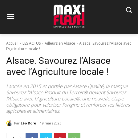
Accueil
LES ACTUS
Ailleurs en Alsace
Alsace. Savourez l’Alsace avec
l’Agriculture locale !
Alsace. Savourez l’Alsace
avec l’Agriculture locale !
Lancée en 2015 et portée par Alsace Qualité, la marque
Savourez l’Alsace Produit du Terroir® devient Savourez
l’Alsace avec l’Agriculture Locale®, une nouvelle étape
obligatoire pour valoriser l’origine et renforcer les filières
agricoles et alimentaires.
Par
Léo Doré
19 mars 2026