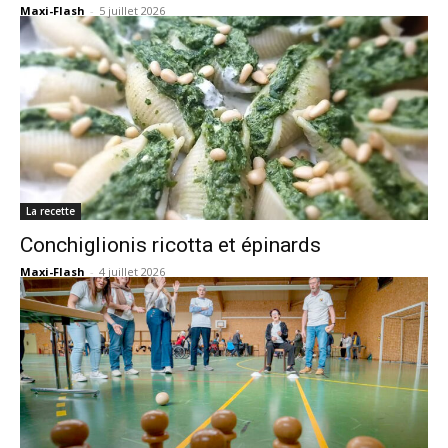
Maxi-Flash
-
5 juillet 2026
La recette
Conchiglionis ricotta et épinards
Maxi-Flash
-
4 juillet 2026