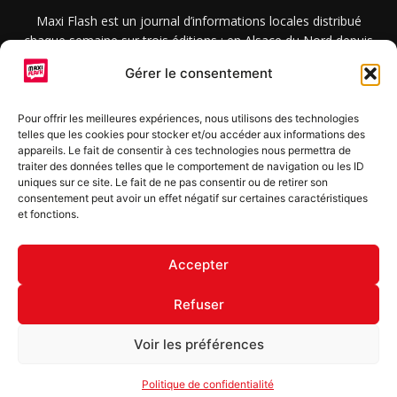
Maxi Flash est un journal d’informations locales distribué
chaque semaine sur trois éditions : en Alsace du Nord depuis
2015, dans les secteurs d’Obernai-Molsheim-Erstein depuis
Gérer le consentement
2022, et à Colmar, Vignoble et Plaine depuis 2023.
Pour offrir les meilleures expériences, nous utilisons des technologies
telles que les cookies pour stocker et/ou accéder aux informations des
SUIVEZ-NOUS
appareils. Le fait de consentir à ces technologies nous permettra de
traiter des données telles que le comportement de navigation ou les ID
uniques sur ce site. Le fait de ne pas consentir ou de retirer son
consentement peut avoir un effet négatif sur certaines caractéristiques
et fonctions.
S'inscrire à la newsletter
Accepter
Refuser
© Copyright © 2022 Maxi Flash
Voir les préférences
Mentions légales
Politique de confidentialité
Annonceurs
Politique de confidentialité
Contact