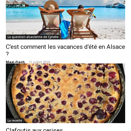
La question alsacienne de Cyrielle
C’est comment les vacances d’été en Alsace
?
Maxi-Flash
-
11 juillet 2026
La recette
Clafoutis aux cerises