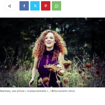
Marikala, une artiste « multipotentielle ». / ©Documents remis