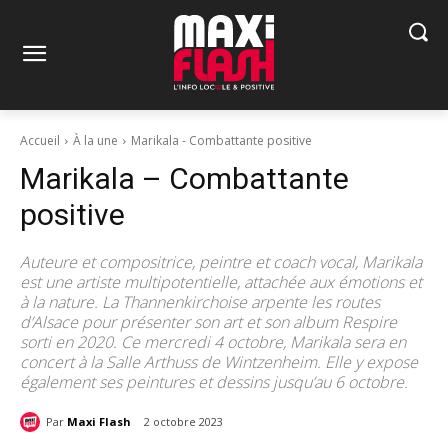
Accueil
À la une
Marikala - Combattante positive
Marikala – Combattante
positive
Auteure et compositrice, peintre et coach vocal, Marikala
est une artiste multipotentielle, attachée aux émotions et
à la nature. La Thannenkirchoise arpente les routes
d’Alsace pour présenter son art et son album Respire
sorti en 2020. Ce mercredi 4 octobre, Marikala sera en
concert à la Salle Arthuss de Wintzenheim. Elle y expose
également ses peintures et dessins jusqu’au 6 octobre.
Par
Maxi Flash
2 octobre 2023