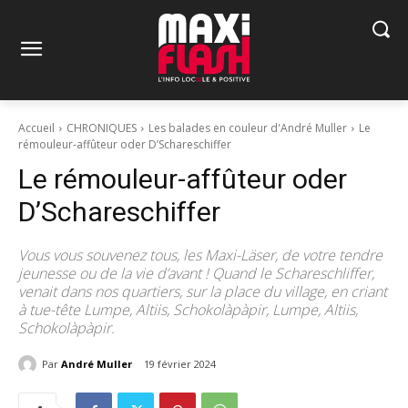
Accueil
CHRONIQUES
Les balades en couleur d'André Muller
Le
rémouleur-affûteur oder D’Schareschiffer
Le rémouleur-affûteur oder
D’Schareschiffer
Vous vous souvenez tous, les Maxi-Läser, de votre tendre
jeunesse ou de la vie d’avant ! Quand le Schareschliffer,
venait dans nos quartiers, sur la place du village, en criant
à tue-tête Lumpe, Altiis, Schokolàpàpir, Lumpe, Altiis,
Schokolàpàpir.
Par
André Muller
19 février 2024