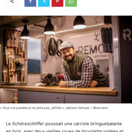
« Pour ma planète je ne jette pas, j’affûte », déclare l’artisan. / ©doriane
Le
Schéreschliffer
poussait une carriole bringuebalante
en bois, avec deux vieilles roues de bicyclette voilées et