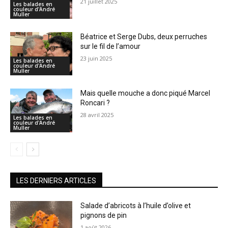
21 juillet 2025
Les balades en
couleur d'André
Muller
Béatrice et Serge Dubs, deux perruches
sur le fil de l’amour
23 juin 2025
Les balades en
couleur d'André
Muller
Mais quelle mouche a donc piqué Marcel
Roncari ?
28 avril 2025
Les balades en
couleur d'André
Muller
LES DERNIERS ARTICLES
Salade d’abricots à l’huile d’olive et
pignons de pin
1 août 2026