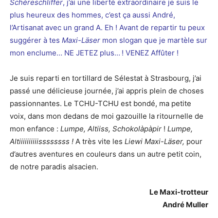
Schéreschliffer
, j’ai une liberté extraordinaire je suis le
plus heureux des hommes, c’est ça aussi André,
l’Artisanat avec un grand A. Eh ! Avant de repartir tu peux
suggérer à tes
Maxi-Läser
mon slogan que je martèle sur
mon enclume… NE JETEZ plus… ! VENEZ Affûter !
Je suis reparti en tortillard de Sélestat à Strasbourg, j’ai
passé une délicieuse journée, j’ai appris plein de choses
passionnantes. Le TCHU-TCHU est bondé, ma petite
voix, dans mon dedans de moi gazouille la ritournelle de
mon enfance :
Lumpe, Altiiss, Schokolàpàpir
!
Lumpe,
Altiiiiiiiiiissssssss !
A très vite les
Liewi Maxi-Läser,
pour
d’autres aventures en couleurs dans un autre petit coin,
de notre paradis alsacien.
Le Maxi-trotteur
André Muller