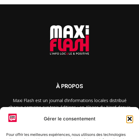
À PROPOS
Maxi Flash est un journal d’informations locales distribué
chaque semaine sur trois éditions : en Alsace du Nord depuis
2015, dans les secteurs d’Obernai-Molsheim-Erstein depuis
Gérer le consentement
2022, et à Colmar, Vignoble et Plaine depuis 2023.
Pour offrir les meilleures expériences, nous utilisons des technologies