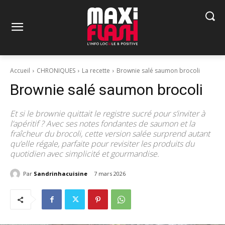
Accueil
CHRONIQUES
La recette
Brownie salé saumon brocoli
Brownie salé saumon brocoli
Et si le brownie quittait le registre sucré pour s’inviter à
l’apéritif ? Avec ses notes fondantes de saumon et la
fraîcheur du brocoli, cette version salée surprend autant
qu’elle régale, parfaite pour revisiter les produits du
quotidien avec simplicité et gourmandise.
Par
Sandrinhacuisine
7 mars 2026