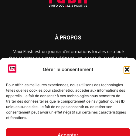
À PROPOS
Maxi Flash est un journal d’informations locales distribué
chaque semaine sur trois éditions : en Alsace du Nord depuis
2015, dans les secteurs d’Obernai-Molsheim-Erstein depuis
Gérer le consentement
2022, et à Colmar, Vignoble et Plaine depuis 2023.
Pour offrir les meilleures expériences, nous utilisons des technologies
telles que les cookies pour stocker et/ou accéder aux informations des
SUIVEZ-NOUS
appareils. Le fait de consentir à ces technologies nous permettra de
traiter des données telles que le comportement de navigation ou les ID
uniques sur ce site. Le fait de ne pas consentir ou de retirer son
consentement peut avoir un effet négatif sur certaines caractéristiques
et fonctions.
S'inscrire à la newsletter
Accepter