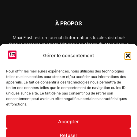
À PROPOS
Maxi Flash est un journal d’informations locales distribué
chaque semaine sur trois éditions : en Alsace du Nord depuis
2015, dans les secteurs d’Obernai-Molsheim-Erstein depuis
Gérer le consentement
2022, et à Colmar, Vignoble et Plaine depuis 2023.
Pour offrir les meilleures expériences, nous utilisons des technologies
telles que les cookies pour stocker et/ou accéder aux informations des
SUIVEZ-NOUS
appareils. Le fait de consentir à ces technologies nous permettra de
traiter des données telles que le comportement de navigation ou les ID
uniques sur ce site. Le fait de ne pas consentir ou de retirer son
consentement peut avoir un effet négatif sur certaines caractéristiques
et fonctions.
S'inscrire à la newsletter
Accepter
Refuser